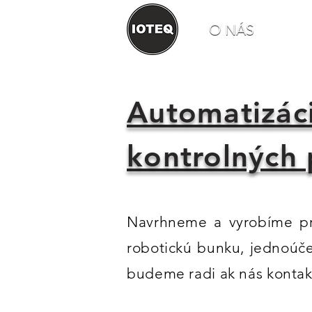
O NÁS
Automatizác
kontrolných
Navrhneme a vyrobíme pre
robotickú bunku, jednoúče
budeme radi ak nás kontak